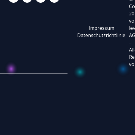
Co
20
vo
Impressum
le
Datenschutzrichtlinie
A
–
Al
Re
vo