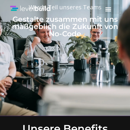
Werde Teil unseres Teams
Gestalte zusammen mit uns
maßgeblich die Zukunft von
No-Code​
Unsere Benefits