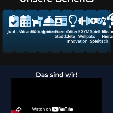
In
Jobticket
Veranstaltungen
Bürohunde
Joblunch
Edenred
Zeiten
EGYM-
Spielhalle
Flach
Stadtkarte
der
Wellpass
/
Hiera
Innovation
Spieltisch
Das sind wir!​